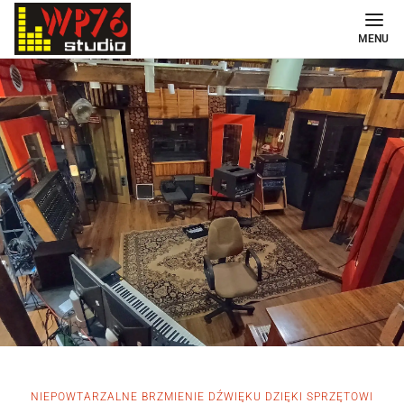
MENU
NIEPOWTARZALNE BRZMIENIE DŹWIĘKU DZIĘKI SPRZĘTOWI