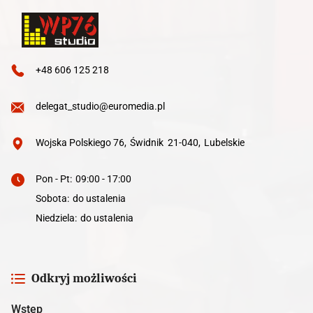
+48 606 125 218
delegat_studio@euromedia.pl
Wojska Polskiego 76
,
Świdnik
21-040
,
Lubelskie
Pon - Pt
:
09:00 - 17:00
Sobota
:
do ustalenia
Niedziela
:
do ustalenia
Odkryj możliwości
Wstęp