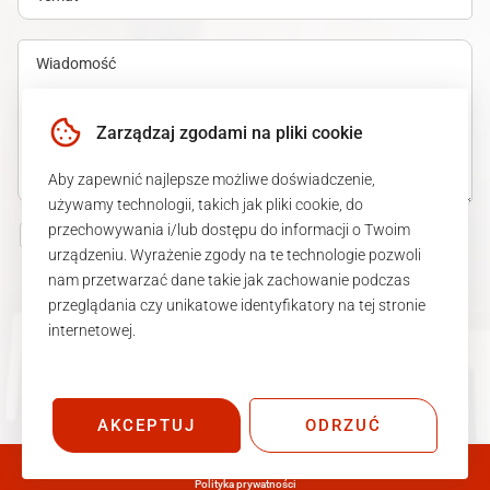
Zarządzaj zgodami na pliki cookie
Aby zapewnić najlepsze możliwe doświadczenie,
używamy technologii, takich jak pliki cookie, do
przechowywania i/lub dostępu do informacji o Twoim
Akceptuję
politykę prywatności
.
urządzeniu. Wyrażenie zgody na te technologie pozwoli
nam przetwarzać dane takie jak zachowanie podczas
przeglądania czy unikatowe identyfikatory na tej stronie
WYŚLIJ WIADOMOŚĆ
internetowej.
AKCEPTUJ
ODRZUĆ
© _now by cyber_Folks. Wszelkie prawa zastrzeżone
Polityka prywatności