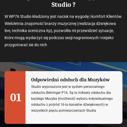
Studio ?
W WP76 Studio kładziony jest nacisk na wygodę i komfort Klientów.
Wieloletnia znajomość branży muzycznej (realizacja dźwiękowa
live, technika sceniczna itp), pozwoliła mi przewidzieć sytuacje,
które mogą wydarzyć się podczas sesji nagraniowych i niejako
przygotować sie do nich
Odpowiedni odsłuch dla Muzyków
Studio wyposażone jest w system personalnego
odsłuchu Behringer P16. Są to miksery odsłuchu dla
01
każdego Muzyka (możliwość wyboru indywidualnego
odsłuchu z pośród 16-tu kanałów dźwiękowych) w
wszystkich pięciu pomieszczeniach Studia