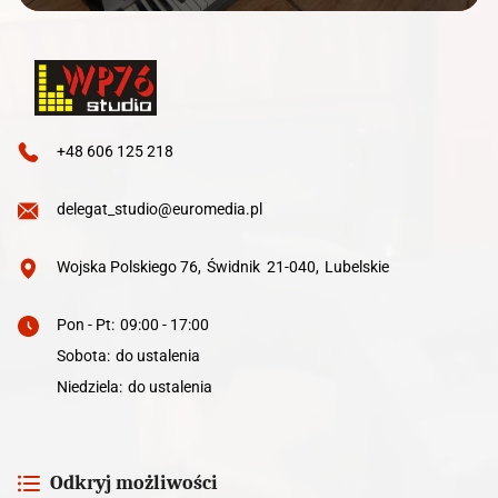
+48 606 125 218
delegat_studio@euromedia.pl
Wojska Polskiego 76
,
Świdnik
21-040
,
Lubelskie
Pon - Pt
:
09:00 - 17:00
Sobota
:
do ustalenia
Niedziela
:
do ustalenia
Odkryj możliwości