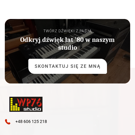
TWÓRZ DŹWIĘKI Z PASJĄ
Odkryj dźwięk lat '80 w naszym
studio
SKONTAKTUJ SIĘ ZE MNĄ
+48 606 125 218